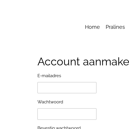
Ga
direct
naar
de
Home
Pralines
hoofdinhoud
Account aanmak
E-mailadres
Wachtwoord
Bevestig wachtwoord