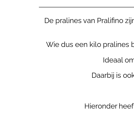
De pralines van Pralifino z
Wie dus een kilo pralines b
Ideaal om
Daarbij is o
Hieronder heeft